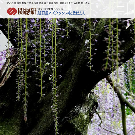
安心と信頼をお届けする大阪の老舗会計事務所 関総研/AZTAX税理士法人