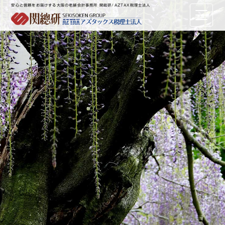
安心と信頼をお届けする大阪の老舗会計事務所 関総研/AZTAX税理士法人