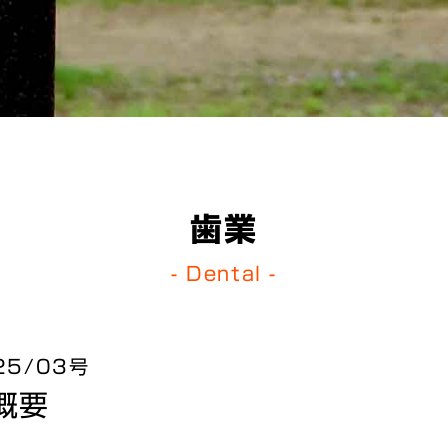
歯業
- Dental -
5/03号
概要