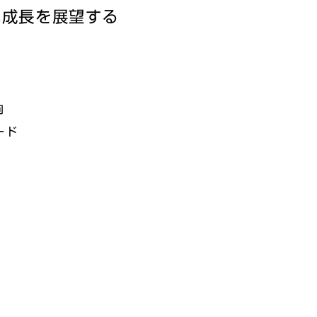
な成長を展望する
向
ード